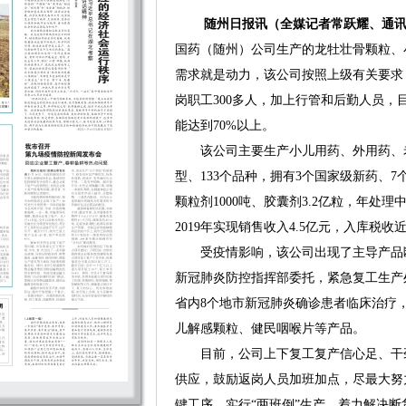
随州日报讯（全媒记者常跃耀、通讯
国药（随州）公司生产的龙牡壮骨颗粒、
需求就是动力，该公司按照上级有关要求
岗职工300多人，加上行管和后勤人员，
能达到70%以上。
该公司主要生产小儿用药、外用药、老
型、133个品种，拥有3个国家级新药、7
颗粒剂1000吨、胶囊剂3.2亿粒，年处理中
2019年实现销售收入4.5亿元，入库税收近
受疫情影响，该公司出现了主导产品断
新冠肺炎防控指挥部委托，紧急复工生产
省内8个地市新冠肺炎确诊患者临床治疗
儿解感颗粒、健民咽喉片等产品。
目前，公司上下复工复产信心足、干劲
供应，鼓励返岗人员加班加点，尽最大努
键工序，实行“两班倒”生产，着力解决