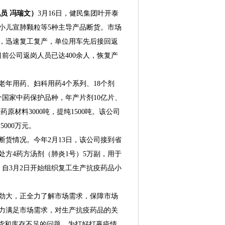
员 冯瑞文）
3月16日，健民集团叶开泰
小儿宣肺颗粒等5种主导产品断货。市场
，迅速复工复产，单位用车先后接回返
目前公司返岗人员已达400余人，恢复产
年用药、妇科用药4个系列、18个剂
个国家中药保护品种，年产片剂10亿片、
药原材料3000吨，提纯1500吨。该公司
5000万元。
货情况。今年2月13日，该公司接到省
处方4药方汤剂（肺炎1号）5万副，用于
，自3月2日开始组织复工生产抗疫药品小
大，正全力了解市场需求，保障市场
力满足市场需求，对生产抗疫药品的关
断货和库存不足的问题，为打好打赢疫情